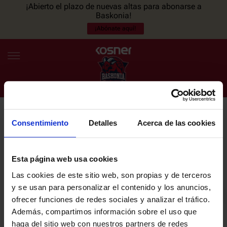
¡Abierto el plazo de nuevas altas para abonarse a
Baskonia!
¡Abónate aquí!
Consentimiento
Detalles
Acerca de las cookies
NEWSLETTER
ES
EU
Únete a nuestra newsletter y sé el primero en enterarte de las
NOTICIAS
últimas noticias y promociones del club.
Esta página web usa cookies
Las cookies de este sitio web, son propias y de terceros
PLANTILLA
y se usan para personalizar el contenido y los anuncios,
Email
ofrecer funciones de redes sociales y analizar el tráfico.
ENTRADAS
Además, compartimos información sobre el uso que
haga del sitio web con nuestros partners de redes
He leído y acepto la
Política de privacidad
del SASKI BASKONIA