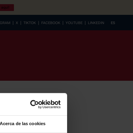
 aquí!
|
|
|
|
|
AGRAM
X
TIKTOK
FACEBOOK
YOUTUBE
LINKEDIN
ES
EUSKERA
Acerca de las cookies