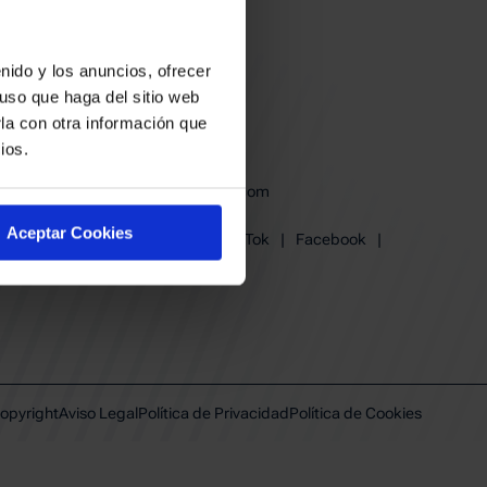
nido y los anuncios, ofrecer
uso que haga del sitio web
la con otra información que
ios.
baskonia@baskonia.com
Tel.
945 13 91 91
Aceptar Cookies
Instagram
|
X
|
TikTok
|
Facebook
|
Youtube
|
Linkedin
opyright
Aviso Legal
Política de Privacidad
Política de Cookies