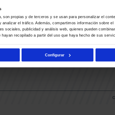
CONTACTO
LLA
TRABAJA CON NOSOTROS
s
BUESA ARENA EVENTS
, son propias y de terceros y se usan para personalizar el conte
BAKH
DAS
y analizar el tráfico. Además, compartimos información sobre el 
FUNDACIÓN BASKONIA-ALAVÉS
es sociales, publicidad y análisis web, quienes pueden combinar
 hayan recopilado a partir del uso que haya hecho de sus servic
DOS
Fernando Buesa Arena Carretera
Zurbano S/N
Configurar
01013 Vitoria-Gasteiz
KI
ARIO
C