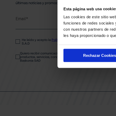
PLANTI
últimas noticias y promociones del club.
Esta página web usa cookie
Las cookies de este sitio web
Email
ENTRA
funciones de redes sociales 
con nuestros partners de red
les haya proporcionado o que
He leído y acepto la
Política de privacidad
del SASKI BASKONIA
ABONA
S.A.D
Quiero recibir comunicaciones electrónicas sobre las actividades,
Rechazar Cookies
productos, servicios, concursos, ofertas y/o promociones del SAS
Baskonia SAD
CALEND
CLUB
Patrocinadores