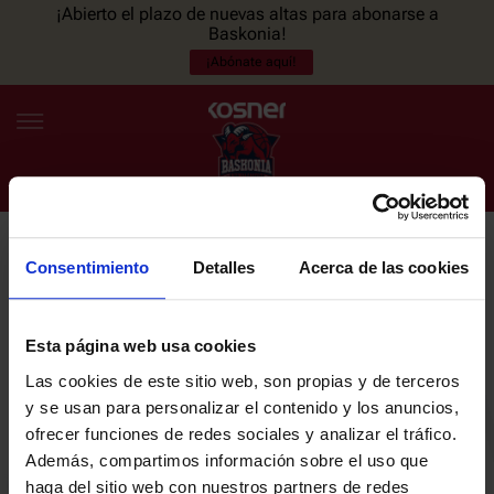
¡Abierto el plazo de nuevas altas para abonarse a
Baskonia!
¡Abónate aquí!
Consentimiento
Detalles
Acerca de las cookies
NEWSLETTER
ES
EU
Únete a nuestra newsletter y sé el primero en enterarte de las
NOTICIAS
últimas noticias y promociones del club.
Esta página web usa cookies
Las cookies de este sitio web, son propias y de terceros
PLANTILLA
y se usan para personalizar el contenido y los anuncios,
Email
ofrecer funciones de redes sociales y analizar el tráfico.
ENTRADAS
Además, compartimos información sobre el uso que
haga del sitio web con nuestros partners de redes
He leído y acepto la
Política de privacidad
del SASKI BASKONIA