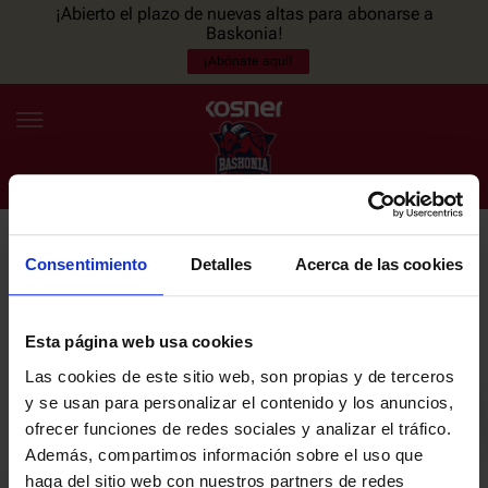
¡Abierto el plazo de nuevas altas para abonarse a
Baskonia!
¡Abónate aquí!
Consentimiento
Detalles
Acerca de las cookies
NEWSLETTER
ES
EU
Únete a nuestra newsletter y sé el primero en enterarte de las
NOTICIAS
últimas noticias y promociones del club.
Esta página web usa cookies
Las cookies de este sitio web, son propias y de terceros
PLANTILLA
y se usan para personalizar el contenido y los anuncios,
Email
ofrecer funciones de redes sociales y analizar el tráfico.
ENTRADAS
Además, compartimos información sobre el uso que
haga del sitio web con nuestros partners de redes
He leído y acepto la
Política de privacidad
del SASKI BASKONIA