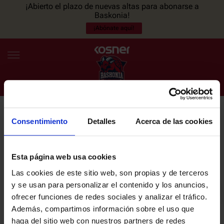
¡Abierto el plazo de nuevas altas para abonarse a
Baskonia!
¡Abónate aquí!
Consentimiento
Detalles
Acerca de las cookies
NEWSLETTER
ES
EU
Únete a nuestra newsletter y sé el primero en enterarte de las
NOTICIAS
últimas noticias y promociones del club.
Esta página web usa cookies
Las cookies de este sitio web, son propias y de terceros
PLANTILLA
y se usan para personalizar el contenido y los anuncios,
Email
ofrecer funciones de redes sociales y analizar el tráfico.
ENTRADAS
Además, compartimos información sobre el uso que
haga del sitio web con nuestros partners de redes
He leído y acepto la
Política de privacidad
del SASKI BASKONIA