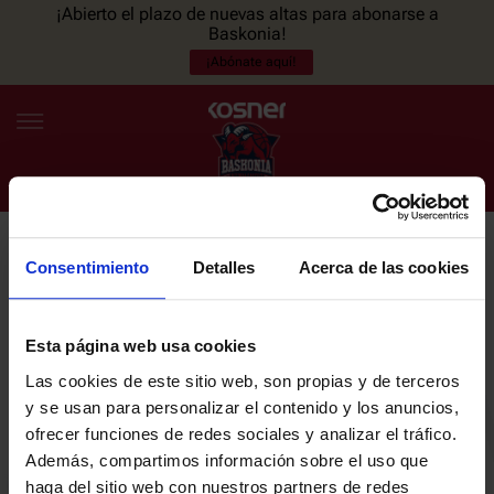
¡Abierto el plazo de nuevas altas para abonarse a
Baskonia!
¡Abónate aquí!
Consentimiento
Detalles
Acerca de las cookies
NEWSLETTER
ES
EU
Únete a nuestra newsletter y sé el primero en enterarte de las
NOTICIAS
últimas noticias y promociones del club.
Esta página web usa cookies
Las cookies de este sitio web, son propias y de terceros
PLANTILLA
y se usan para personalizar el contenido y los anuncios,
Email
ofrecer funciones de redes sociales y analizar el tráfico.
ENTRADAS
Además, compartimos información sobre el uso que
haga del sitio web con nuestros partners de redes
He leído y acepto la
Política de privacidad
del SASKI BASKONIA