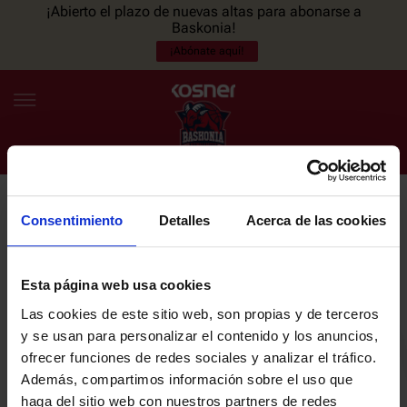
¡Abierto el plazo de nuevas altas para abonarse a
Baskonia!
¡Abónate aquí!
Consentimiento
Detalles
Acerca de las cookies
NEWSLETTER
ES
EU
Únete a nuestra newsletter y sé el primero en enterarte de las
NOTICIAS
últimas noticias y promociones del club.
Esta página web usa cookies
Las cookies de este sitio web, son propias y de terceros
PLANTILLA
y se usan para personalizar el contenido y los anuncios,
Email
ofrecer funciones de redes sociales y analizar el tráfico.
ENTRADAS
Además, compartimos información sobre el uso que
haga del sitio web con nuestros partners de redes
He leído y acepto la
Política de privacidad
del SASKI BASKONIA