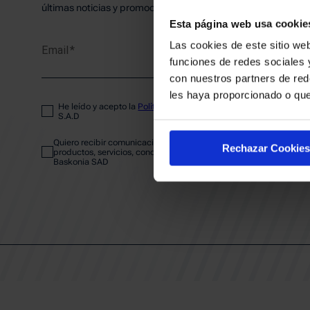
PLANTI
últimas noticias y promociones del club.
Esta página web usa cookie
Las cookies de este sitio web
Email
ENTRA
funciones de redes sociales 
con nuestros partners de red
les haya proporcionado o que
He leído y acepto la
Política de privacidad
del SASKI BASKONIA
ABONA
S.A.D
Quiero recibir comunicaciones electrónicas sobre las actividades,
Rechazar Cookies
productos, servicios, concursos, ofertas y/o promociones del SAS
Baskonia SAD
CALEND
CLUB
Patrocinadores