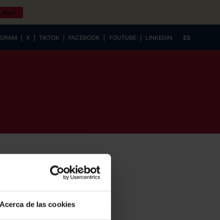
 aquí!
|
|
|
|
|
AGRAM
X
TIKTOK
FACEBOOK
YOUTUBE
LINKEDIN
ES
EUSKERA
Acerca de las cookies