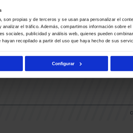
CONTACTO
LLA
TRABAJA CON NOSOTROS
s
BUESA ARENA EVENTS
, son propias y de terceros y se usan para personalizar el conte
BAKH
DAS
y analizar el tráfico. Además, compartimos información sobre el 
FUNDACIÓN BASKONIA-ALAVÉS
es sociales, publicidad y análisis web, quienes pueden combinar
 hayan recopilado a partir del uso que haya hecho de sus servic
DOS
Fernando Buesa Arena Carretera
Zurbano S/N
Configurar
01013 Vitoria-Gasteiz
KI
ARIO
C