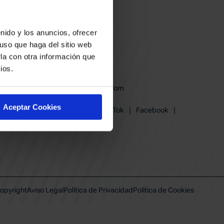
nido y los anuncios, ofrecer
uso que haga del sitio web
la con otra información que
ios.
baskonia@baskonia.com
Tel.
945 13 91 91
Aceptar Cookies
Instagram
|
X
|
TikTok
|
Facebook
|
Youtube
|
Linkedin
opyright
Aviso Legal
Política de Privacidad
Política de Cookies