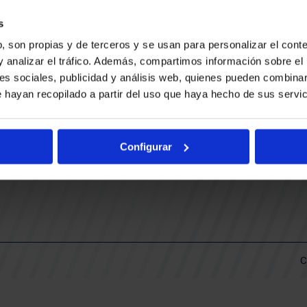
CONTACTO
LLA
TRABAJA CON NOSOTROS
s
BUESA ARENA EVENTS
, son propias y de terceros y se usan para personalizar el conte
BAKH
DAS
y analizar el tráfico. Además, compartimos información sobre el 
FUNDACIÓN BASKONIA-ALAVÉS
es sociales, publicidad y análisis web, quienes pueden combinar
 hayan recopilado a partir del uso que haya hecho de sus servic
DOS
Fernando Buesa Arena Carretera
Zurbano S/N
Configurar
01013 Vitoria-Gasteiz
KI
ARIO
C