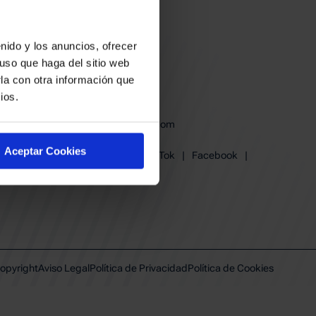
nido y los anuncios, ofrecer
uso que haga del sitio web
la con otra información que
ios.
baskonia@baskonia.com
Tel.
945 13 91 91
Aceptar Cookies
Instagram
|
X
|
TikTok
|
Facebook
|
Youtube
|
Linkedin
opyright
Aviso Legal
Política de Privacidad
Política de Cookies