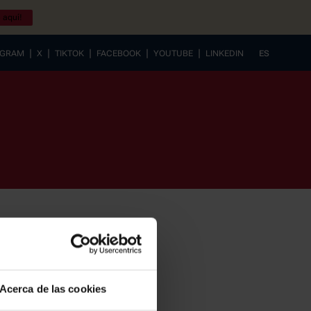
 aquí!
|
|
|
|
|
AGRAM
X
TIKTOK
FACEBOOK
YOUTUBE
LINKEDIN
ES
EUSKERA
Acerca de las cookies