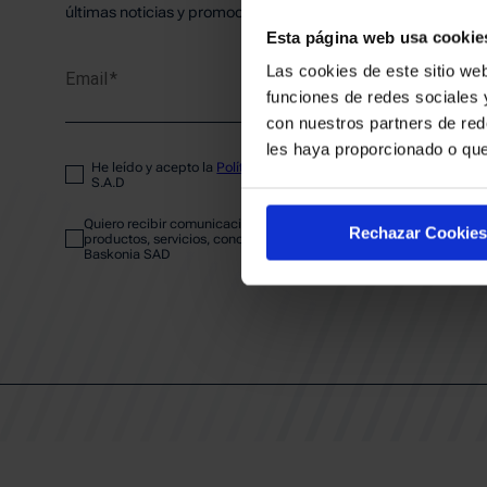
PLANTI
últimas noticias y promociones del club.
Esta página web usa cookie
Las cookies de este sitio web
Email
ENTRA
funciones de redes sociales 
con nuestros partners de red
les haya proporcionado o que
He leído y acepto la
Política de privacidad
del SASKI BASKONIA
ABONA
S.A.D
Quiero recibir comunicaciones electrónicas sobre las actividades,
Rechazar Cookies
productos, servicios, concursos, ofertas y/o promociones del SAS
Baskonia SAD
CALEND
CLUB
Patrocinadores