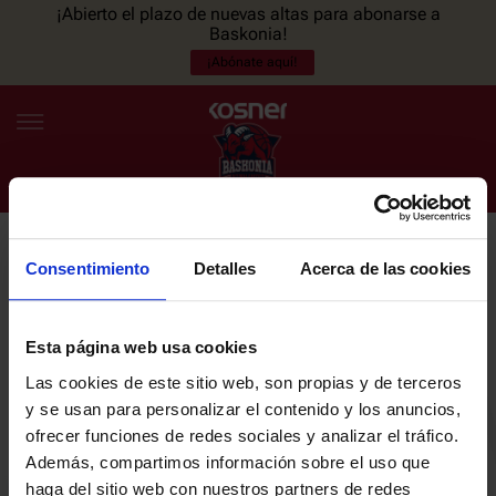
¡Abierto el plazo de nuevas altas para abonarse a
Baskonia!
¡Abónate aquí!
Consentimiento
Detalles
Acerca de las cookies
NEWSLETTER
ES
EU
Únete a nuestra newsletter y sé el primero en enterarte de las
NOTICIAS
últimas noticias y promociones del club.
Esta página web usa cookies
Las cookies de este sitio web, son propias y de terceros
PLANTILLA
y se usan para personalizar el contenido y los anuncios,
Email
ofrecer funciones de redes sociales y analizar el tráfico.
ENTRADAS
Además, compartimos información sobre el uso que
haga del sitio web con nuestros partners de redes
He leído y acepto la
Política de privacidad
del SASKI BASKONIA