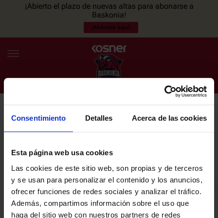
¡Abierto el plazo de nuevas altas para abonarse a
Baskonia!
¡Abónate aquí!
Consentimiento
Detalles
Acerca de las cookies
NEWSLETTER
ES
EU
Únete a nuestra newsletter y sé el primero en enterarte de las
NOTICIAS
últimas noticias y promociones del club.
Esta página web usa cookies
Las cookies de este sitio web, son propias y de terceros
PLANTILLA
y se usan para personalizar el contenido y los anuncios,
Email
ofrecer funciones de redes sociales y analizar el tráfico.
ENTRADAS
Además, compartimos información sobre el uso que
haga del sitio web con nuestros partners de redes
He leído y acepto la
Política de privacidad
del SASKI BASKONIA