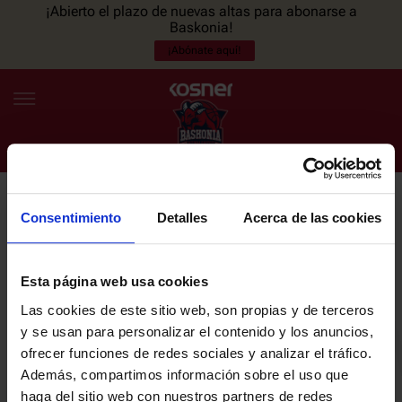
¡Abierto el plazo de nuevas altas para abonarse a
Baskonia!
¡Abónate aquí!
Consentimiento
Detalles
Acerca de las cookies
NEWSLETTER
ES
EU
Únete a nuestra newsletter y sé el primero en enterarte de las
NOTICIAS
últimas noticias y promociones del club.
Esta página web usa cookies
Las cookies de este sitio web, son propias y de terceros
PLANTILLA
y se usan para personalizar el contenido y los anuncios,
Email
ofrecer funciones de redes sociales y analizar el tráfico.
ENTRADAS
Además, compartimos información sobre el uso que
haga del sitio web con nuestros partners de redes
He leído y acepto la
Política de privacidad
del SASKI BASKONIA