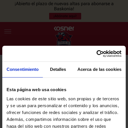
¡Abierto el plazo de nuevas altas para abonarse a
Baskonia!
¡Abónate aquí!
Consentimiento
Detalles
Acerca de las cookies
NEWSLETTER
ES
EU
Únete a nuestra newsletter y sé el primero en enterarte de las
NOTICIAS
últimas noticias y promociones del club.
Esta página web usa cookies
Las cookies de este sitio web, son propias y de terceros
PLANTILLA
y se usan para personalizar el contenido y los anuncios,
Email
ofrecer funciones de redes sociales y analizar el tráfico.
ENTRADAS
Además, compartimos información sobre el uso que
haga del sitio web con nuestros partners de redes
He leído y acepto la
Política de privacidad
del SASKI BASKONIA