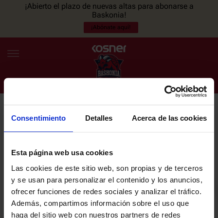
¡Abierto el plazo de nuevas altas para abonarse a
Baskonia!
¡Abónate aquí!
Consentimiento
Detalles
Acerca de las cookies
NEWSLETTER
ES
EU
Únete a nuestra newsletter y sé el primero en enterarte de las
NOTICIAS
últimas noticias y promociones del club.
Esta página web usa cookies
Las cookies de este sitio web, son propias y de terceros
PLANTILLA
y se usan para personalizar el contenido y los anuncios,
Email
ofrecer funciones de redes sociales y analizar el tráfico.
ENTRADAS
Además, compartimos información sobre el uso que
haga del sitio web con nuestros partners de redes
He leído y acepto la
Política de privacidad
del SASKI BASKONIA