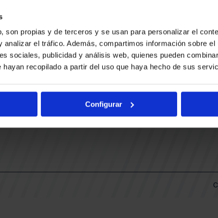
CONTACTO
LLA
TRABAJA CON NOSOTROS
s
BUESA ARENA EVENTS
, son propias y de terceros y se usan para personalizar el conte
BAKH
DAS
y analizar el tráfico. Además, compartimos información sobre el 
FUNDACIÓN BASKONIA-ALAVÉS
es sociales, publicidad y análisis web, quienes pueden combinar
 hayan recopilado a partir del uso que haya hecho de sus servic
DOS
Fernando Buesa Arena Carretera
Zurbano S/N
Configurar
01013 Vitoria-Gasteiz
KI
ARIO
C