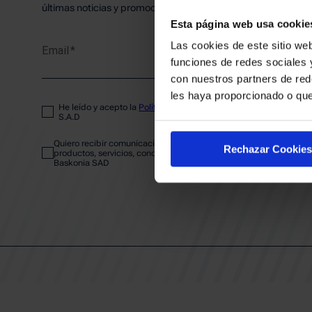
PLANTI
últimas noticias y promociones del club.
Esta página web usa cookie
Las cookies de este sitio web
Email
ENTRA
funciones de redes sociales 
con nuestros partners de red
les haya proporcionado o que
He leído y acepto la
Política de privacidad
del SASKI BASKONIA
ABONA
S.A.D
Quiero recibir comunicaciones electrónicas sobre las actividades,
Rechazar Cookies
productos, servicios, concursos, ofertas y/o promociones del SAS
Baskonia SAD
CALEND
CLUB
Patrocinadores