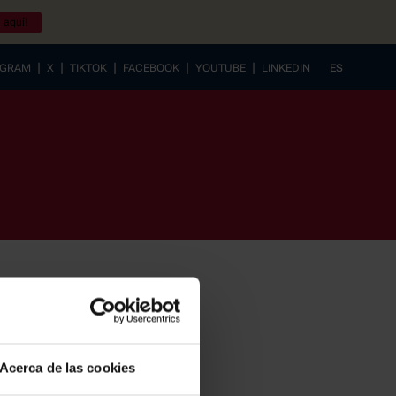
 aquí!
|
|
|
|
|
AGRAM
X
TIKTOK
FACEBOOK
YOUTUBE
LINKEDIN
ES
EUSKERA
Acerca de las cookies