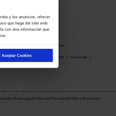
nido y los anuncios, ofrecer
uso que haga del sitio web
la con otra información que
ios.
baskonia@baskonia.com
Tel.
945 13 91 91
Aceptar Cookies
Instagram
|
X
|
TikTok
|
Facebook
|
Youtube
|
Linkedin
opyright
Aviso Legal
Política de Privacidad
Política de Cookies