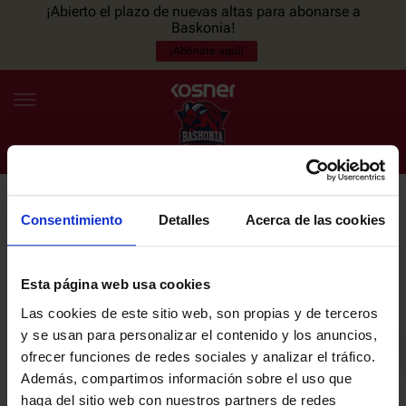
¡Abierto el plazo de nuevas altas para abonarse a
Baskonia!
¡Abónate aquí!
Consentimiento
Detalles
Acerca de las cookies
NEWSLETTER
ES
EU
Únete a nuestra newsletter y sé el primero en enterarte de las
NOTICIAS
últimas noticias y promociones del club.
Esta página web usa cookies
Las cookies de este sitio web, son propias y de terceros
PLANTILLA
y se usan para personalizar el contenido y los anuncios,
Email
ofrecer funciones de redes sociales y analizar el tráfico.
ENTRADAS
Además, compartimos información sobre el uso que
haga del sitio web con nuestros partners de redes
He leído y acepto la
Política de privacidad
del SASKI BASKONIA