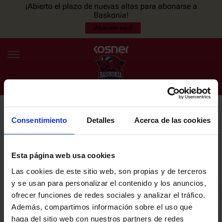
¡Abierto el plazo de nuevas altas para abonarse a
Baskonia!
¡Abónate aquí!
Consentimiento
Detalles
Acerca de las cookies
NEWSLETTER
ES
EU
Únete a nuestra newsletter y sé el primero en enterarte de las
NOTICIAS
últimas noticias y promociones del club.
Esta página web usa cookies
Las cookies de este sitio web, son propias y de terceros
PLANTILLA
y se usan para personalizar el contenido y los anuncios,
Email
ofrecer funciones de redes sociales y analizar el tráfico.
ENTRADAS
Además, compartimos información sobre el uso que
haga del sitio web con nuestros partners de redes
He leído y acepto la
Política de privacidad
del SASKI BASKONIA