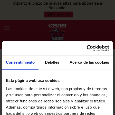
¡Abierto el plazo de nuevas altas para abonarse a
Baskonia!
¡Abónate aquí!
Consentimiento
Detalles
Acerca de las cookies
NEWSLETTER
ES
EU
Únete a nuestra newsletter y sé el primero en enterarte de las
NOTICIAS
últimas noticias y promociones del club.
Esta página web usa cookies
Las cookies de este sitio web, son propias y de terceros
PLANTILLA
y se usan para personalizar el contenido y los anuncios,
Email
ofrecer funciones de redes sociales y analizar el tráfico.
ENTRADAS
Además, compartimos información sobre el uso que
haga del sitio web con nuestros partners de redes
He leído y acepto la
Política de privacidad
del SASKI BASKONIA