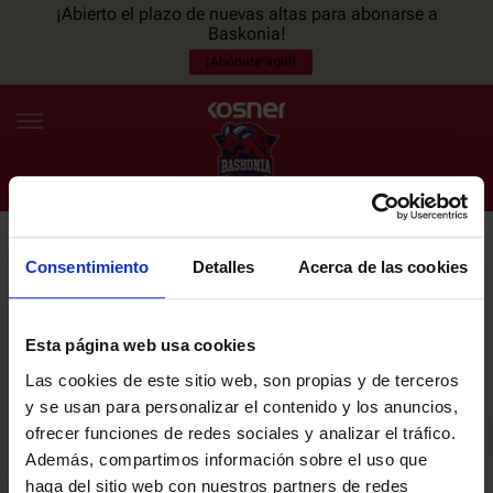
¡Abierto el plazo de nuevas altas para abonarse a
Baskonia!
¡Abónate aquí!
Consentimiento
Detalles
Acerca de las cookies
NEWSLETTER
ES
EU
Únete a nuestra newsletter y sé el primero en enterarte de las
NOTICIAS
últimas noticias y promociones del club.
Esta página web usa cookies
Las cookies de este sitio web, son propias y de terceros
PLANTILLA
y se usan para personalizar el contenido y los anuncios,
Email
ofrecer funciones de redes sociales y analizar el tráfico.
ENTRADAS
Además, compartimos información sobre el uso que
haga del sitio web con nuestros partners de redes
He leído y acepto la
Política de privacidad
del SASKI BASKONIA