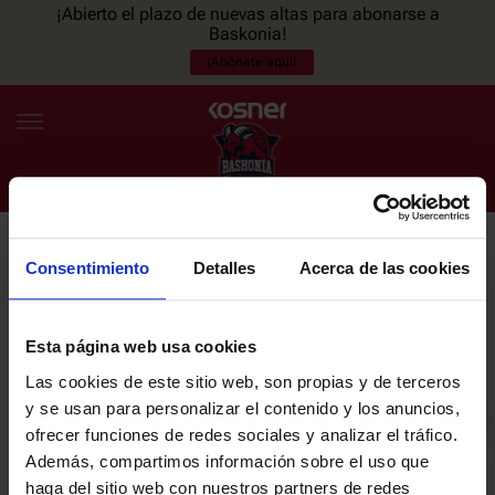
¡Abierto el plazo de nuevas altas para abonarse a
Baskonia!
¡Abónate aquí!
Consentimiento
Detalles
Acerca de las cookies
NEWSLETTER
ES
EU
Únete a nuestra newsletter y sé el primero en enterarte de las
NOTICIAS
últimas noticias y promociones del club.
Esta página web usa cookies
Las cookies de este sitio web, son propias y de terceros
PLANTILLA
y se usan para personalizar el contenido y los anuncios,
Email
ofrecer funciones de redes sociales y analizar el tráfico.
ENTRADAS
Además, compartimos información sobre el uso que
haga del sitio web con nuestros partners de redes
He leído y acepto la
Política de privacidad
del SASKI BASKONIA