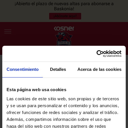
¡Abierto el plazo de nuevas altas para abonarse a
Baskonia!
¡Abónate aquí!
Consentimiento
Detalles
Acerca de las cookies
NEWSLETTER
ES
EU
Únete a nuestra newsletter y sé el primero en enterarte de las
NOTICIAS
últimas noticias y promociones del club.
Esta página web usa cookies
Las cookies de este sitio web, son propias y de terceros
PLANTILLA
y se usan para personalizar el contenido y los anuncios,
Email
ofrecer funciones de redes sociales y analizar el tráfico.
ENTRADAS
Además, compartimos información sobre el uso que
haga del sitio web con nuestros partners de redes
He leído y acepto la
Política de privacidad
del SASKI BASKONIA