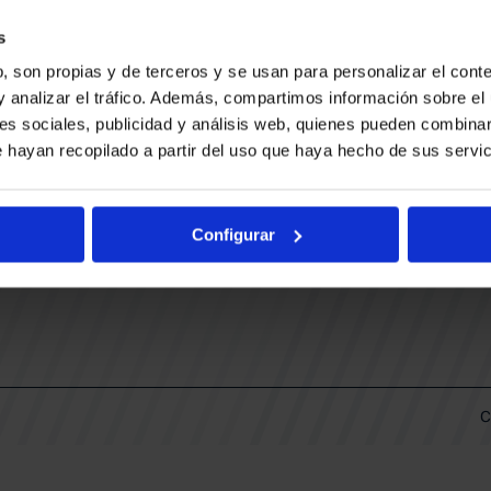
CONTACTO
LLA
TRABAJA CON NOSOTROS
s
BUESA ARENA EVENTS
, son propias y de terceros y se usan para personalizar el conte
BAKH
DAS
y analizar el tráfico. Además, compartimos información sobre el 
FUNDACIÓN BASKONIA-ALAVÉS
es sociales, publicidad y análisis web, quienes pueden combinar
 hayan recopilado a partir del uso que haya hecho de sus servic
DOS
Fernando Buesa Arena Carretera
Zurbano S/N
Configurar
01013 Vitoria-Gasteiz
KI
ARIO
C