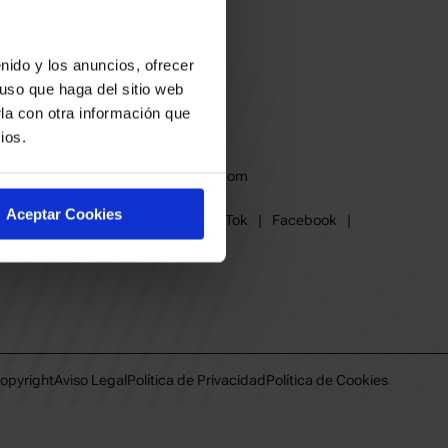
nido y los anuncios, ofrecer
uso que haga del sitio web
la con otra información que
ios.
baskonia@baskonia.com
Tel.
945 13 91 91
Aceptar Cookies
Instagram
|
X
|
TikTok
|
Facebook
|
Youtube
|
Linkedin
opyright
Aviso Legal
Política de Privacidad
Política de Cookies