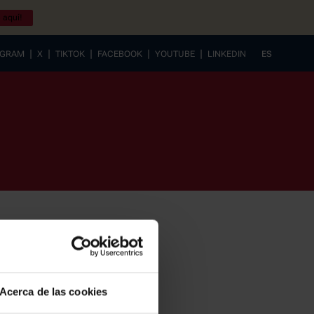
 aquí!
|
|
|
|
|
AGRAM
X
TIKTOK
FACEBOOK
YOUTUBE
LINKEDIN
ES
EUSKERA
Acerca de las cookies