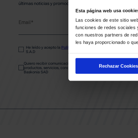
PLANTI
últimas noticias y promociones del club.
Esta página web usa cookie
Las cookies de este sitio web
Email
ENTRA
funciones de redes sociales 
con nuestros partners de red
les haya proporcionado o que
He leído y acepto la
Política de privacidad
del SASKI BASKONIA
ABONA
S.A.D
Quiero recibir comunicaciones electrónicas sobre las actividades,
Rechazar Cookies
productos, servicios, concursos, ofertas y/o promociones del SAS
Baskonia SAD
CALEND
CLUB
Patrocinadores