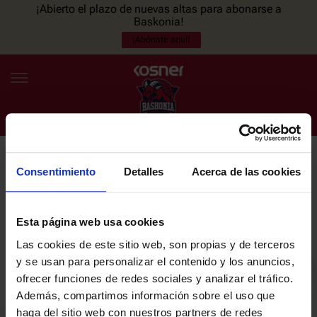
¡Abierto el plazo de nuevas altas para abonarse a
Baskonia!
¡Abónate aquí!
Consentimiento
Detalles
Acerca de las cookies
NEWSLETTER
ES
EU
Únete a nuestra newsletter y sé el primero en enterarte de las
NOTICIAS
últimas noticias y promociones del club.
Esta página web usa cookies
Las cookies de este sitio web, son propias y de terceros
PLANTILLA
y se usan para personalizar el contenido y los anuncios,
Email
ofrecer funciones de redes sociales y analizar el tráfico.
ENTRADAS
Además, compartimos información sobre el uso que
haga del sitio web con nuestros partners de redes
He leído y acepto la
Política de privacidad
del SASKI BASKONIA