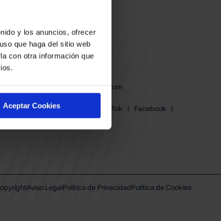
nido y los anuncios, ofrecer
uso que haga del sitio web
la con otra información que
ios.
baskonia@baskonia.com
Tel.
945 13 91 91
Aceptar Cookies
Instagram
|
X
|
TikTok
|
Facebook
|
Youtube
|
Linkedin
opyright
Aviso Legal
Política de Privacidad
Política de Cookies