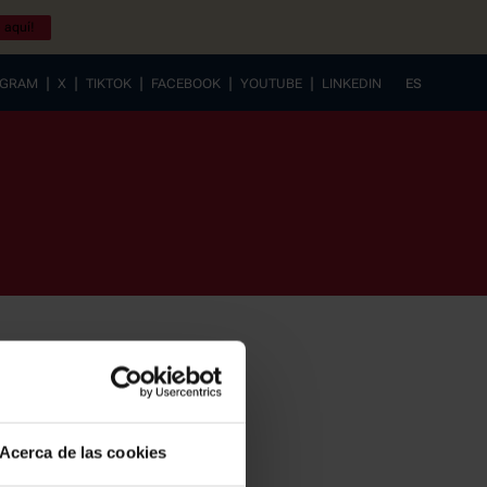
 aquí!
|
|
|
|
|
AGRAM
X
TIKTOK
FACEBOOK
YOUTUBE
LINKEDIN
ES
EUSKERA
Acerca de las cookies