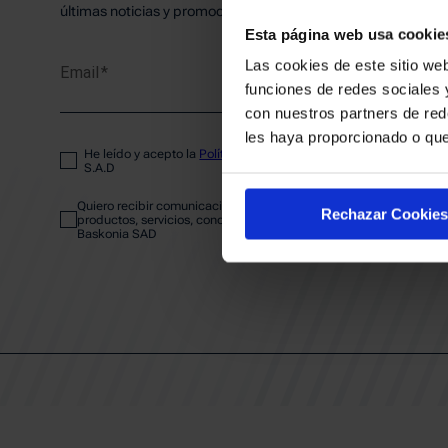
PLANTI
últimas noticias y promociones del club.
Esta página web usa cookie
Las cookies de este sitio web
Email
ENTRA
funciones de redes sociales 
con nuestros partners de red
les haya proporcionado o que
He leído y acepto la
Política de privacidad
del SASKI BASKONIA
ABONA
S.A.D
Quiero recibir comunicaciones electrónicas sobre las actividades,
Rechazar Cookies
productos, servicios, concursos, ofertas y/o promociones del SAS
Baskonia SAD
CALEND
CLUB
Patrocinadores