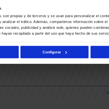
CONTACTO
LLA
TRABAJA CON NOSOTROS
s
BUESA ARENA EVENTS
, son propias y de terceros y se usan para personalizar el conte
BAKH
DAS
y analizar el tráfico. Además, compartimos información sobre el 
FUNDACIÓN BASKONIA-ALAVÉS
es sociales, publicidad y análisis web, quienes pueden combinar
 hayan recopilado a partir del uso que haya hecho de sus servic
DOS
Fernando Buesa Arena Carretera
Zurbano S/N
Configurar
01013 Vitoria-Gasteiz
KI
ARIO
C