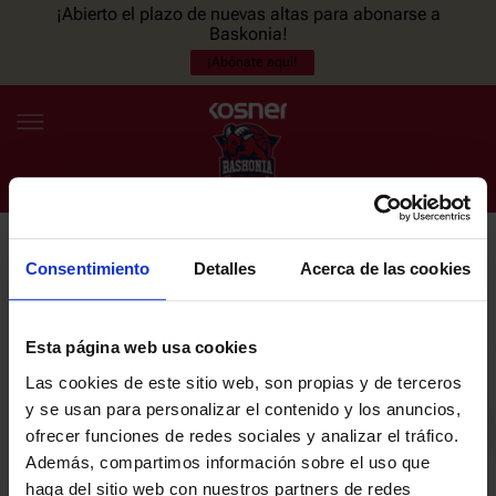
¡Abierto el plazo de nuevas altas para abonarse a
Baskonia!
¡Abónate aquí!
Consentimiento
Detalles
Acerca de las cookies
NEWSLETTER
ES
EU
Únete a nuestra newsletter y sé el primero en enterarte de las
NOTICIAS
últimas noticias y promociones del club.
Esta página web usa cookies
Las cookies de este sitio web, son propias y de terceros
PLANTILLA
y se usan para personalizar el contenido y los anuncios,
Email
ofrecer funciones de redes sociales y analizar el tráfico.
ENTRADAS
Además, compartimos información sobre el uso que
haga del sitio web con nuestros partners de redes
He leído y acepto la
Política de privacidad
del SASKI BASKONIA