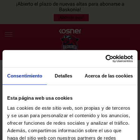
¡Abierto el plazo de nuevas altas para abonarse a
Baskonia!
¡Abónate aquí!
Consentimiento
Detalles
Acerca de las cookies
NEWSLETTER
ES
EU
Únete a nuestra newsletter y sé el primero en enterarte de las
NOTICIAS
últimas noticias y promociones del club.
Esta página web usa cookies
Las cookies de este sitio web, son propias y de terceros
PLANTILLA
y se usan para personalizar el contenido y los anuncios,
Email
ofrecer funciones de redes sociales y analizar el tráfico.
ENTRADAS
Además, compartimos información sobre el uso que
haga del sitio web con nuestros partners de redes
He leído y acepto la
Política de privacidad
del SASKI BASKONIA