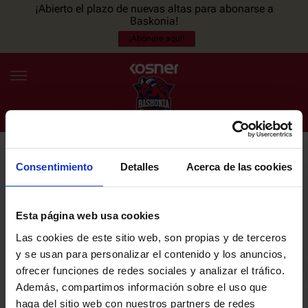
¡Abierto el plazo de nuevas altas para abonarse a
Baskonia!
¡Abónate aquí!
Consentimiento
Detalles
Acerca de las cookies
NEWSLETTER
ES
EU
Únete a nuestra newsletter y sé el primero en enterarte de las
NOTICIAS
últimas noticias y promociones del club.
Esta página web usa cookies
Las cookies de este sitio web, son propias y de terceros
PLANTILLA
y se usan para personalizar el contenido y los anuncios,
Email
ofrecer funciones de redes sociales y analizar el tráfico.
ENTRADAS
Además, compartimos información sobre el uso que
haga del sitio web con nuestros partners de redes
He leído y acepto la
Política de privacidad
del SASKI BASKONIA