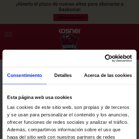
¡Abierto el plazo de nuevas altas para abonarse a
Baskonia!
¡Abónate aquí!
Consentimiento
Detalles
Acerca de las cookies
NEWSLETTER
ES
EU
Únete a nuestra newsletter y sé el primero en enterarte de las
NOTICIAS
últimas noticias y promociones del club.
Esta página web usa cookies
Las cookies de este sitio web, son propias y de terceros
PLANTILLA
y se usan para personalizar el contenido y los anuncios,
Email
ofrecer funciones de redes sociales y analizar el tráfico.
ENTRADAS
Además, compartimos información sobre el uso que
haga del sitio web con nuestros partners de redes
He leído y acepto la
Política de privacidad
del SASKI BASKONIA