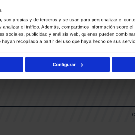
CONTACTO
LLA
TRABAJA CON NOSOTROS
s
BUESA ARENA EVENTS
, son propias y de terceros y se usan para personalizar el conte
BAKH
DAS
y analizar el tráfico. Además, compartimos información sobre el 
FUNDACIÓN BASKONIA-ALAVÉS
es sociales, publicidad y análisis web, quienes pueden combinar
 hayan recopilado a partir del uso que haya hecho de sus servic
DOS
Fernando Buesa Arena Carretera
Zurbano S/N
Configurar
01013 Vitoria-Gasteiz
KI
ARIO
C