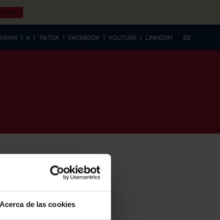
 aquí!
|
|
|
|
|
AGRAM
X
TIKTOK
FACEBOOK
YOUTUBE
LINKEDIN
ES
EUSKERA
Acerca de las cookies