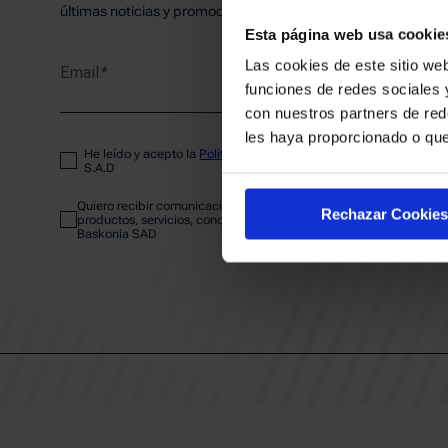
PLANTI
últimas noticias y promociones del club.
Esta página web usa cookie
Las cookies de este sitio web
Email
ENTRA
funciones de redes sociales 
con nuestros partners de red
les haya proporcionado o que
He leído y acepto la
Política de privacidad
del SASKI BASKONIA
ABONA
S.A.D
Quiero recibir comunicaciones electrónicas sobre las actividades,
Rechazar Cookies
productos, servicios, concursos, ofertas y/o promociones del SAS
Baskonia SAD
CALEND
CLUB
Patrocinadores