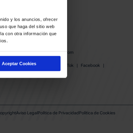
nido y los anuncios, ofrecer
uso que haga del sitio web
la con otra información que
ios.
baskonia@baskonia.com
Tel.
945 13 91 91
Aceptar Cookies
Instagram
|
X
|
TikTok
|
Facebook
|
Youtube
|
Linkedin
opyright
Aviso Legal
Política de Privacidad
Política de Cookies