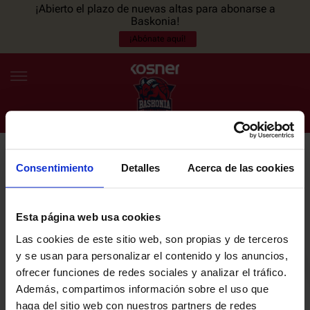
¡Abierto el plazo de nuevas altas para abonarse a
Baskonia!
¡Abónate aquí!
Consentimiento
Detalles
Acerca de las cookies
NEWSLETTER
ES
EU
Únete a nuestra newsletter y sé el primero en enterarte de las
NOTICIAS
últimas noticias y promociones del club.
Esta página web usa cookies
Las cookies de este sitio web, son propias y de terceros
PLANTILLA
y se usan para personalizar el contenido y los anuncios,
Email
ofrecer funciones de redes sociales y analizar el tráfico.
ENTRADAS
Además, compartimos información sobre el uso que
haga del sitio web con nuestros partners de redes
He leído y acepto la
Política de privacidad
del SASKI BASKONIA