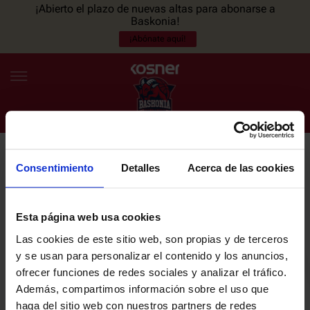
¡Abierto el plazo de nuevas altas para abonarse a
Baskonia!
¡Abónate aquí!
Consentimiento
Detalles
Acerca de las cookies
NEWSLETTER
ES
EU
Únete a nuestra newsletter y sé el primero en enterarte de las
NOTICIAS
últimas noticias y promociones del club.
Esta página web usa cookies
Las cookies de este sitio web, son propias y de terceros
PLANTILLA
y se usan para personalizar el contenido y los anuncios,
Email
ofrecer funciones de redes sociales y analizar el tráfico.
ENTRADAS
Además, compartimos información sobre el uso que
haga del sitio web con nuestros partners de redes
He leído y acepto la
Política de privacidad
del SASKI BASKONIA