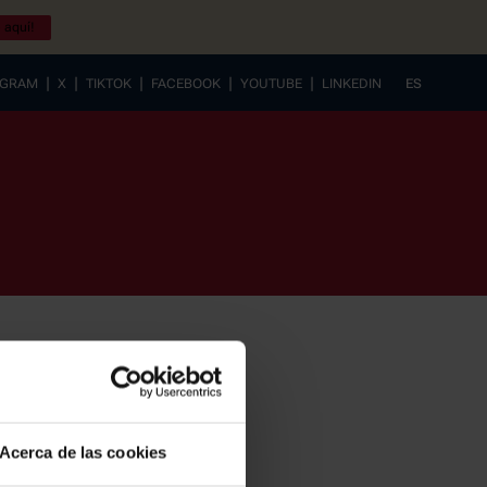
 aquí!
|
|
|
|
|
AGRAM
X
TIKTOK
FACEBOOK
YOUTUBE
LINKEDIN
ES
EUSKERA
Acerca de las cookies