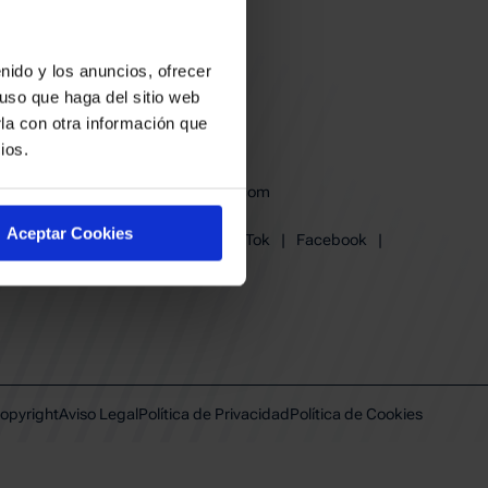
nido y los anuncios, ofrecer
uso que haga del sitio web
la con otra información que
ios.
baskonia@baskonia.com
Tel.
945 13 91 91
Aceptar Cookies
Instagram
|
X
|
TikTok
|
Facebook
|
Youtube
|
Linkedin
opyright
Aviso Legal
Política de Privacidad
Política de Cookies