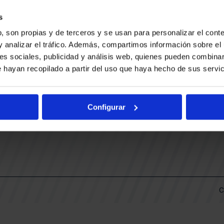
CONTACTO
LLA
TRABAJA CON NOSOTROS
s
BUESA ARENA EVENTS
, son propias y de terceros y se usan para personalizar el conte
BAKH
DAS
y analizar el tráfico. Además, compartimos información sobre el 
FUNDACIÓN BASKONIA-ALAVÉS
es sociales, publicidad y análisis web, quienes pueden combinar
 hayan recopilado a partir del uso que haya hecho de sus servic
DOS
Fernando Buesa Arena Carretera
Zurbano S/N
Configurar
01013 Vitoria-Gasteiz
KI
ARIO
C