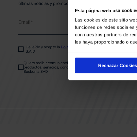
PLANTI
últimas noticias y promociones del club.
Esta página web usa cookie
Las cookies de este sitio web
Email
ENTRA
funciones de redes sociales 
con nuestros partners de red
les haya proporcionado o que
He leído y acepto la
Política de privacidad
del SASKI BASKONIA
ABONA
S.A.D
Quiero recibir comunicaciones electrónicas sobre las actividades,
Rechazar Cookies
productos, servicios, concursos, ofertas y/o promociones del SAS
Baskonia SAD
CALEND
CLUB
Patrocinadores