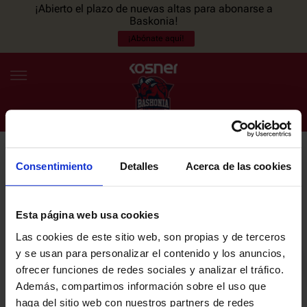
¡Abierto el plazo de nuevas altas para abonarse a
Baskonia!
¡Abónate aquí!
Consentimiento
Detalles
Acerca de las cookies
NEWSLETTER
ES
EU
Únete a nuestra newsletter y sé el primero en enterarte de las
NOTICIAS
últimas noticias y promociones del club.
Esta página web usa cookies
Las cookies de este sitio web, son propias y de terceros
PLANTILLA
y se usan para personalizar el contenido y los anuncios,
Email
ofrecer funciones de redes sociales y analizar el tráfico.
ENTRADAS
Además, compartimos información sobre el uso que
haga del sitio web con nuestros partners de redes
He leído y acepto la
Política de privacidad
del SASKI BASKONIA