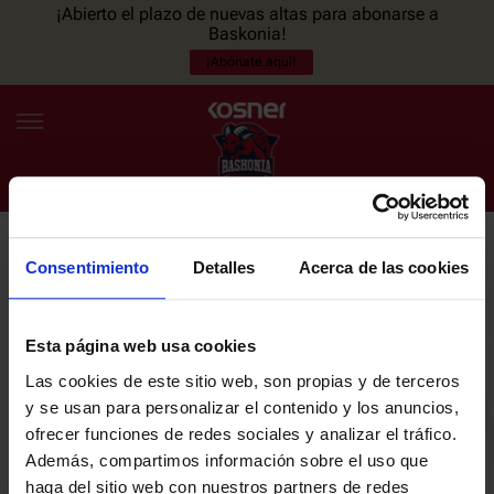
¡Abierto el plazo de nuevas altas para abonarse a
Baskonia!
¡Abónate aquí!
Consentimiento
Detalles
Acerca de las cookies
NEWSLETTER
ES
EU
Únete a nuestra newsletter y sé el primero en enterarte de las
NOTICIAS
últimas noticias y promociones del club.
Esta página web usa cookies
Las cookies de este sitio web, son propias y de terceros
PLANTILLA
y se usan para personalizar el contenido y los anuncios,
Email
ofrecer funciones de redes sociales y analizar el tráfico.
ENTRADAS
Además, compartimos información sobre el uso que
haga del sitio web con nuestros partners de redes
He leído y acepto la
Política de privacidad
del SASKI BASKONIA