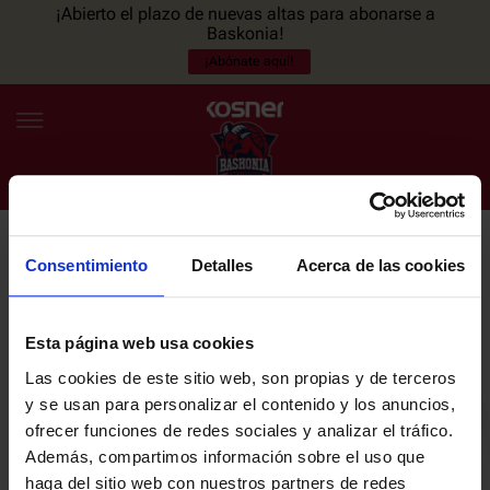
¡Abierto el plazo de nuevas altas para abonarse a
Baskonia!
¡Abónate aquí!
Consentimiento
Detalles
Acerca de las cookies
NEWSLETTER
ES
EU
Únete a nuestra newsletter y sé el primero en enterarte de las
NOTICIAS
últimas noticias y promociones del club.
Esta página web usa cookies
Las cookies de este sitio web, son propias y de terceros
PLANTILLA
y se usan para personalizar el contenido y los anuncios,
Email
ofrecer funciones de redes sociales y analizar el tráfico.
ENTRADAS
Además, compartimos información sobre el uso que
haga del sitio web con nuestros partners de redes
He leído y acepto la
Política de privacidad
del SASKI BASKONIA