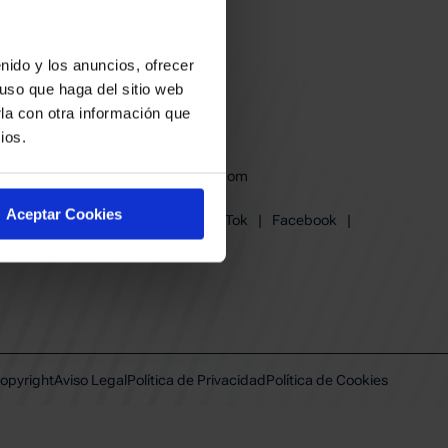
nido y los anuncios, ofrecer
uso que haga del sitio web
la con otra información que
ios.
baskonia@baskonia.com
Tel.
945 13 91 91
Aceptar Cookies
Instagram
|
X
|
TikTok
|
Facebook
|
Youtube
|
Linkedin
opyright
Aviso Legal
Política de Privacidad
Política de Cookies