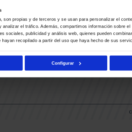
CONTACTO
LLA
TRABAJA CON NOSOTROS
s
BUESA ARENA EVENTS
, son propias y de terceros y se usan para personalizar el conte
BAKH
DAS
y analizar el tráfico. Además, compartimos información sobre el 
FUNDACIÓN BASKONIA-ALAVÉS
es sociales, publicidad y análisis web, quienes pueden combinar
 hayan recopilado a partir del uso que haya hecho de sus servic
DOS
Fernando Buesa Arena Carretera
Zurbano S/N
Configurar
01013 Vitoria-Gasteiz
KI
ARIO
C