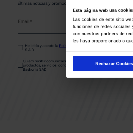
PLANTI
últimas noticias y promociones del club.
Esta página web usa cookie
Las cookies de este sitio web
Email
ENTRA
funciones de redes sociales 
con nuestros partners de red
les haya proporcionado o que
He leído y acepto la
Política de privacidad
del SASKI BASKONIA
ABONA
S.A.D
Quiero recibir comunicaciones electrónicas sobre las actividades,
Rechazar Cookies
productos, servicios, concursos, ofertas y/o promociones del SAS
Baskonia SAD
CALEND
CLUB
Patrocinadores