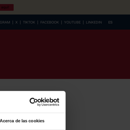
 aquí!
|
|
|
|
|
AGRAM
X
TIKTOK
FACEBOOK
YOUTUBE
LINKEDIN
ES
EUSKERA
Acerca de las cookies