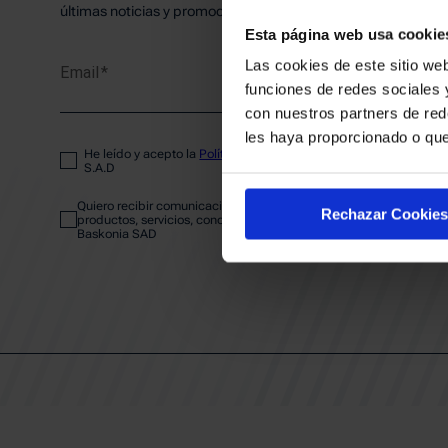
PLANTI
últimas noticias y promociones del club.
Esta página web usa cookie
Las cookies de este sitio web
Email
ENTRA
funciones de redes sociales 
con nuestros partners de red
les haya proporcionado o que
He leído y acepto la
Política de privacidad
del SASKI BASKONIA
ABONA
S.A.D
Quiero recibir comunicaciones electrónicas sobre las actividades,
Rechazar Cookies
productos, servicios, concursos, ofertas y/o promociones del SAS
Baskonia SAD
CALEND
CLUB
Patrocinadores