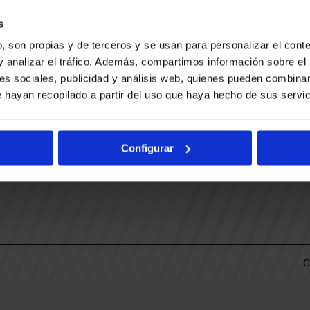
CONTACTO
LLA
TRABAJA CON NOSOTROS
s
BUESA ARENA EVENTS
, son propias y de terceros y se usan para personalizar el conte
BAKH
DAS
y analizar el tráfico. Además, compartimos información sobre el 
FUNDACIÓN BASKONIA-ALAVÉS
es sociales, publicidad y análisis web, quienes pueden combinar
 hayan recopilado a partir del uso que haya hecho de sus servic
DOS
Fernando Buesa Arena Carretera
Zurbano S/N
Configurar
01013 Vitoria-Gasteiz
KI
ARIO
C