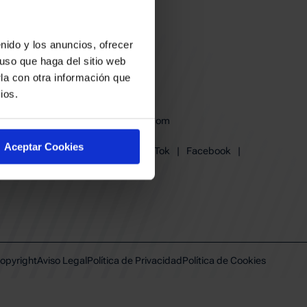
nido y los anuncios, ofrecer
uso que haga del sitio web
la con otra información que
ios.
baskonia@baskonia.com
Tel.
945 13 91 91
Aceptar Cookies
Instagram
|
X
|
TikTok
|
Facebook
|
Youtube
|
Linkedin
opyright
Aviso Legal
Política de Privacidad
Política de Cookies