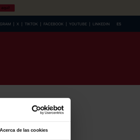
 aquí!
|
|
|
|
|
AGRAM
X
TIKTOK
FACEBOOK
YOUTUBE
LINKEDIN
ES
EUSKERA
Acerca de las cookies