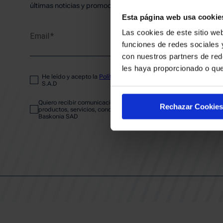
PLANTI
últimas noticias y promociones del club.
Esta página web usa cookie
Las cookies de este sitio web
Email
ENTRA
funciones de redes sociales 
con nuestros partners de red
les haya proporcionado o que
He leído y acepto la
Política de privacidad
del SASKI BASKONIA
ABONA
S.A.D
Quiero recibir comunicaciones electrónicas sobre las actividades,
Rechazar Cookies
productos, servicios, concursos, ofertas y/o promociones del SAS
Baskonia SAD
CALEND
CLUB
Patrocinadores