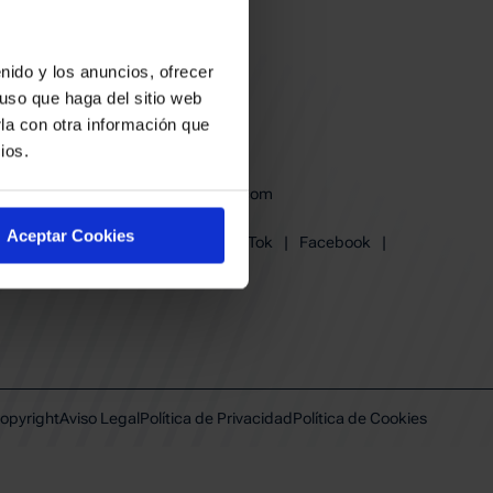
nido y los anuncios, ofrecer
uso que haga del sitio web
la con otra información que
ios.
baskonia@baskonia.com
Tel.
945 13 91 91
Aceptar Cookies
Instagram
|
X
|
TikTok
|
Facebook
|
Youtube
|
Linkedin
opyright
Aviso Legal
Política de Privacidad
Política de Cookies