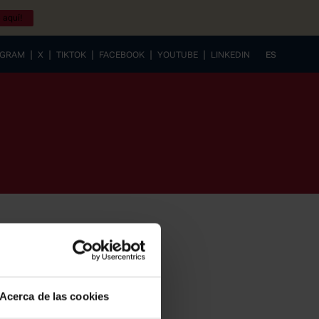
 aquí!
|
|
|
|
|
AGRAM
X
TIKTOK
FACEBOOK
YOUTUBE
LINKEDIN
ES
EUSKERA
Acerca de las cookies