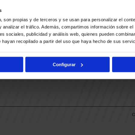
CONTACTO
LLA
TRABAJA CON NOSOTROS
s
BUESA ARENA EVENTS
, son propias y de terceros y se usan para personalizar el conte
BAKH
DAS
y analizar el tráfico. Además, compartimos información sobre el 
FUNDACIÓN BASKONIA-ALAVÉS
es sociales, publicidad y análisis web, quienes pueden combinar
 hayan recopilado a partir del uso que haya hecho de sus servic
DOS
Fernando Buesa Arena Carretera
Zurbano S/N
Configurar
01013 Vitoria-Gasteiz
KI
ARIO
C