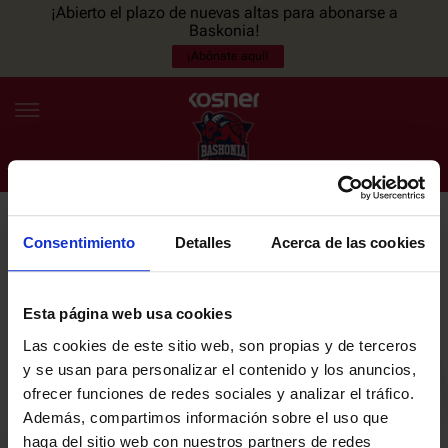
¡Abierto el plazo de nuevas altas para abonarse a
Baskonia!
¡Abónate aquí!
Consentimiento
Detalles
Acerca de las cookies
NEWSLETTER
ES
EU
Únete a nuestra newsletter y sé el primero en enterarte de las
NOTICIAS
últimas noticias y promociones del club.
Esta página web usa cookies
Las cookies de este sitio web, son propias y de terceros
PLANTILLA
y se usan para personalizar el contenido y los anuncios,
Email
ofrecer funciones de redes sociales y analizar el tráfico.
ENTRADAS
Además, compartimos información sobre el uso que
haga del sitio web con nuestros partners de redes
He leído y acepto la
Política de privacidad
del SASKI BASKONIA