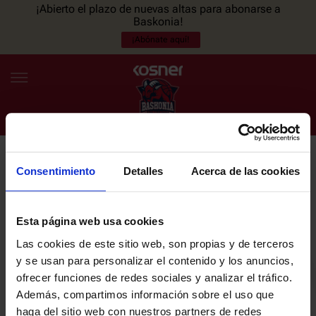
¡Abierto el plazo de nuevas altas para abonarse a
Baskonia!
¡Abónate aquí!
Consentimiento
Detalles
Acerca de las cookies
NEWSLETTER
ES
EU
Únete a nuestra newsletter y sé el primero en enterarte de las
NOTICIAS
últimas noticias y promociones del club.
Esta página web usa cookies
Las cookies de este sitio web, son propias y de terceros
PLANTILLA
y se usan para personalizar el contenido y los anuncios,
Email
ofrecer funciones de redes sociales y analizar el tráfico.
ENTRADAS
Además, compartimos información sobre el uso que
haga del sitio web con nuestros partners de redes
He leído y acepto la
Política de privacidad
del SASKI BASKONIA