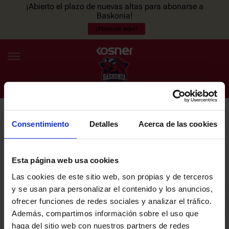
¡Abierto el plazo de nuevas altas para abonarse a
Baskonia!
¡Abónate aquí!
Consentimiento
Detalles
Acerca de las cookies
NEWSLETTER
ES
EU
Únete a nuestra newsletter y sé el primero en enterarte de las
NOTICIAS
últimas noticias y promociones del club.
Esta página web usa cookies
Las cookies de este sitio web, son propias y de terceros
PLANTILLA
y se usan para personalizar el contenido y los anuncios,
Email
ofrecer funciones de redes sociales y analizar el tráfico.
ENTRADAS
Además, compartimos información sobre el uso que
haga del sitio web con nuestros partners de redes
He leído y acepto la
Política de privacidad
del SASKI BASKONIA