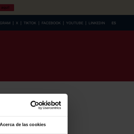
 aquí!
|
|
|
|
|
AGRAM
X
TIKTOK
FACEBOOK
YOUTUBE
LINKEDIN
ES
EUSKERA
Acerca de las cookies