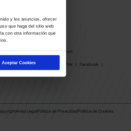
nido y los anuncios, ofrecer
uso que haga del sitio web
la con otra información que
ios.
baskonia@baskonia.com
Tel.
945 13 91 91
Aceptar Cookies
Instagram
|
X
|
TikTok
|
Facebook
|
Youtube
|
Linkedin
opyright
Aviso Legal
Política de Privacidad
Política de Cookies