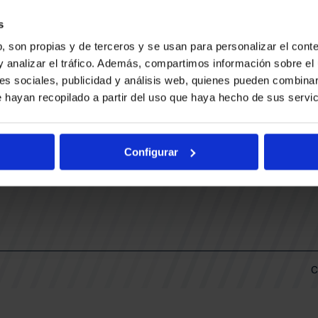
CONTACTO
LLA
TRABAJA CON NOSOTROS
s
BUESA ARENA EVENTS
, son propias y de terceros y se usan para personalizar el conte
BAKH
DAS
y analizar el tráfico. Además, compartimos información sobre el 
FUNDACIÓN BASKONIA-ALAVÉS
es sociales, publicidad y análisis web, quienes pueden combinar
 hayan recopilado a partir del uso que haya hecho de sus servic
DOS
Fernando Buesa Arena Carretera
Zurbano S/N
Configurar
01013 Vitoria-Gasteiz
KI
ARIO
C