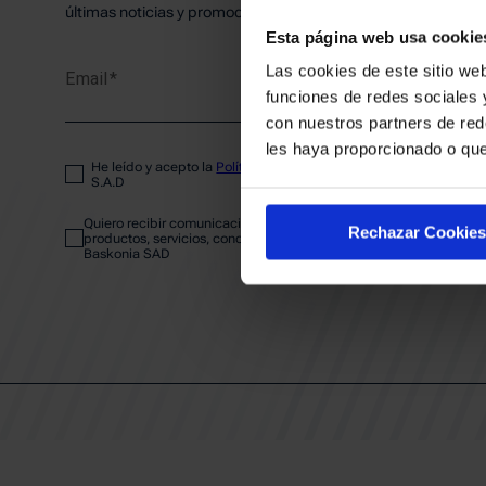
PLANTI
últimas noticias y promociones del club.
Esta página web usa cookie
Las cookies de este sitio web
Email
ENTRA
funciones de redes sociales 
con nuestros partners de red
les haya proporcionado o que
He leído y acepto la
Política de privacidad
del SASKI BASKONIA
ABONA
S.A.D
Quiero recibir comunicaciones electrónicas sobre las actividades,
Rechazar Cookies
productos, servicios, concursos, ofertas y/o promociones del SAS
Baskonia SAD
CALEND
CLUB
Patrocinadores