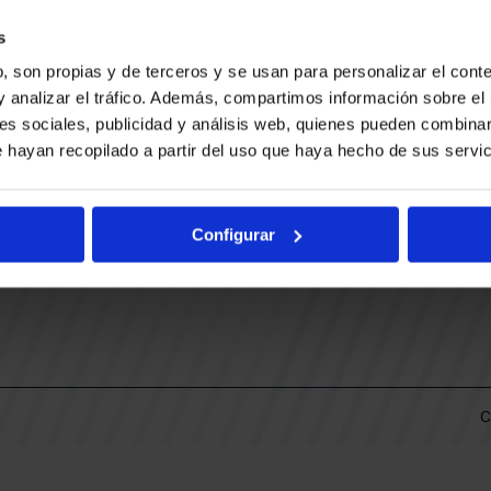
CONTACTO
LLA
TRABAJA CON NOSOTROS
s
BUESA ARENA EVENTS
, son propias y de terceros y se usan para personalizar el conte
BAKH
DAS
y analizar el tráfico. Además, compartimos información sobre el 
FUNDACIÓN BASKONIA-ALAVÉS
es sociales, publicidad y análisis web, quienes pueden combinar
 hayan recopilado a partir del uso que haya hecho de sus servic
DOS
Fernando Buesa Arena Carretera
Zurbano S/N
Configurar
01013 Vitoria-Gasteiz
KI
ARIO
C