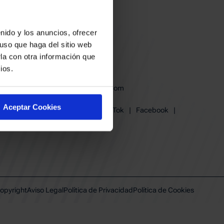
nido y los anuncios, ofrecer
uso que haga del sitio web
la con otra información que
ios.
baskonia@baskonia.com
Tel.
945 13 91 91
Aceptar Cookies
Instagram
|
X
|
TikTok
|
Facebook
|
Youtube
|
Linkedin
opyright
Aviso Legal
Política de Privacidad
Política de Cookies