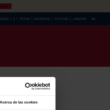
 aquí!
|
|
|
|
|
AGRAM
X
TIKTOK
FACEBOOK
YOUTUBE
LINKEDIN
ES
EUSKERA
Acerca de las cookies