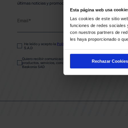
PLANTI
últimas noticias y promociones del club.
Esta página web usa cookie
Las cookies de este sitio web
Email
ENTRA
funciones de redes sociales 
con nuestros partners de red
les haya proporcionado o que
He leído y acepto la
Política de privacidad
del SASKI BASKONIA
ABONA
S.A.D
Quiero recibir comunicaciones electrónicas sobre las actividades,
Rechazar Cookies
productos, servicios, concursos, ofertas y/o promociones del SAS
Baskonia SAD
CALEND
CLUB
Patrocinadores