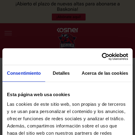
¡Abierto el plazo de nuevas altas para abonarse a
Baskonia!
¡Abónate aquí!
Consentimiento
Detalles
Acerca de las cookies
NEWSLETTER
ES
EU
Únete a nuestra newsletter y sé el primero en enterarte de las
NOTICIAS
últimas noticias y promociones del club.
Esta página web usa cookies
Las cookies de este sitio web, son propias y de terceros
PLANTILLA
y se usan para personalizar el contenido y los anuncios,
Email
ofrecer funciones de redes sociales y analizar el tráfico.
ENTRADAS
Además, compartimos información sobre el uso que
haga del sitio web con nuestros partners de redes
He leído y acepto la
Política de privacidad
del SASKI BASKONIA