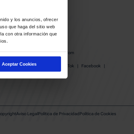
nido y los anuncios, ofrecer
uso que haga del sitio web
la con otra información que
ios.
baskonia@baskonia.com
Tel.
945 13 91 91
Aceptar Cookies
Instagram
|
X
|
TikTok
|
Facebook
|
Youtube
|
Linkedin
opyright
Aviso Legal
Política de Privacidad
Política de Cookies