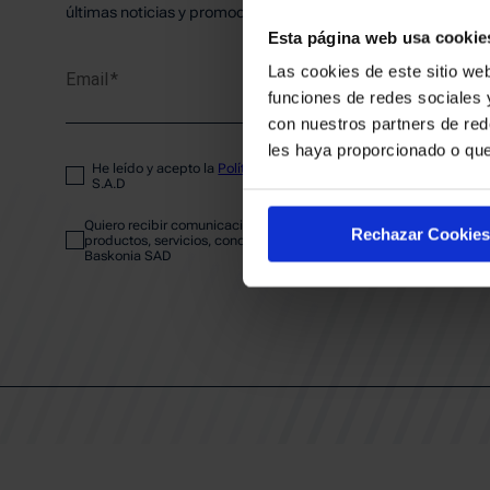
PLANTI
últimas noticias y promociones del club.
Esta página web usa cookie
Las cookies de este sitio web
Email
ENTRA
funciones de redes sociales 
con nuestros partners de red
les haya proporcionado o que
He leído y acepto la
Política de privacidad
del SASKI BASKONIA
ABONA
S.A.D
Quiero recibir comunicaciones electrónicas sobre las actividades,
Rechazar Cookies
productos, servicios, concursos, ofertas y/o promociones del SAS
Baskonia SAD
CALEND
CLUB
Patrocinadores