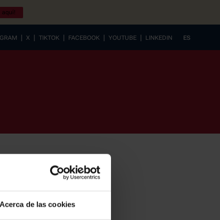
 aquí!
|
|
|
|
|
AGRAM
X
TIKTOK
FACEBOOK
YOUTUBE
LINKEDIN
ES
EUSKERA
Acerca de las cookies