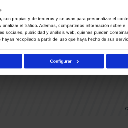
CONTACTO
LLA
TRABAJA CON NOSOTROS
s
BUESA ARENA EVENTS
, son propias y de terceros y se usan para personalizar el conte
BAKH
DAS
y analizar el tráfico. Además, compartimos información sobre el 
FUNDACIÓN BASKONIA-ALAVÉS
es sociales, publicidad y análisis web, quienes pueden combinar
 hayan recopilado a partir del uso que haya hecho de sus servic
DOS
Fernando Buesa Arena Carretera
Zurbano S/N
Configurar
01013 Vitoria-Gasteiz
KI
ARIO
C