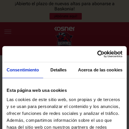
¡Abierto el plazo de nuevas altas para abonarse a
Baskonia!
¡Abónate aquí!
Consentimiento
Detalles
Acerca de las cookies
NEWSLETTER
ES
EU
Únete a nuestra newsletter y sé el primero en enterarte de las
NOTICIAS
últimas noticias y promociones del club.
Esta página web usa cookies
Las cookies de este sitio web, son propias y de terceros
PLANTILLA
y se usan para personalizar el contenido y los anuncios,
Email
ofrecer funciones de redes sociales y analizar el tráfico.
ENTRADAS
Además, compartimos información sobre el uso que
haga del sitio web con nuestros partners de redes
He leído y acepto la
Política de privacidad
del SASKI BASKONIA