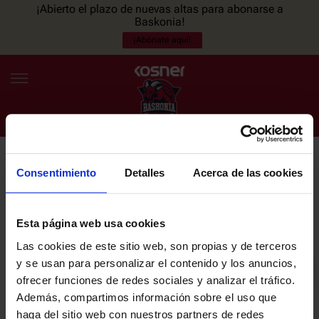
¡Abierto el plazo de nuevas altas para abonarse a
Baskonia!
¡Abónate aquí!
Consentimiento
Detalles
Acerca de las cookies
NEWSLETTER
ES
EU
Únete a nuestra newsletter y sé el primero en enterarte de las
NOTICIAS
últimas noticias y promociones del club.
Esta página web usa cookies
Las cookies de este sitio web, son propias y de terceros
PLANTILLA
y se usan para personalizar el contenido y los anuncios,
Email
ofrecer funciones de redes sociales y analizar el tráfico.
ENTRADAS
Además, compartimos información sobre el uso que
haga del sitio web con nuestros partners de redes
He leído y acepto la
Política de privacidad
del SASKI BASKONIA