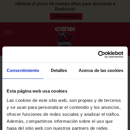
¡Abierto el plazo de nuevas altas para abonarse a
Baskonia!
¡Abónate aquí!
Consentimiento
Detalles
Acerca de las cookies
NEWSLETTER
ES
EU
Únete a nuestra newsletter y sé el primero en enterarte de las
NOTICIAS
últimas noticias y promociones del club.
Esta página web usa cookies
Las cookies de este sitio web, son propias y de terceros
PLANTILLA
y se usan para personalizar el contenido y los anuncios,
Email
ofrecer funciones de redes sociales y analizar el tráfico.
ENTRADAS
Además, compartimos información sobre el uso que
haga del sitio web con nuestros partners de redes
He leído y acepto la
Política de privacidad
del SASKI BASKONIA