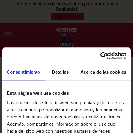
¡Abierto el plazo de nuevas altas para abonarse a
Baskonia!
¡Abónate aquí!
Consentimiento
Detalles
Acerca de las cookies
NEWSLETTER
ES
EU
Únete a nuestra newsletter y sé el primero en enterarte de las
NOTICIAS
últimas noticias y promociones del club.
Esta página web usa cookies
Las cookies de este sitio web, son propias y de terceros
PLANTILLA
y se usan para personalizar el contenido y los anuncios,
Email
ofrecer funciones de redes sociales y analizar el tráfico.
ENTRADAS
Además, compartimos información sobre el uso que
haga del sitio web con nuestros partners de redes
He leído y acepto la
Política de privacidad
del SASKI BASKONIA