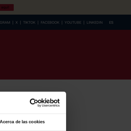
 aquí!
|
|
|
|
|
AGRAM
X
TIKTOK
FACEBOOK
YOUTUBE
LINKEDIN
ES
EUSKERA
Acerca de las cookies