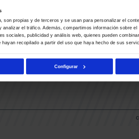
CONTACTO
LLA
TRABAJA CON NOSOTROS
s
BUESA ARENA EVENTS
, son propias y de terceros y se usan para personalizar el conte
BAKH
DAS
y analizar el tráfico. Además, compartimos información sobre el 
FUNDACIÓN BASKONIA-ALAVÉS
es sociales, publicidad y análisis web, quienes pueden combinar
 hayan recopilado a partir del uso que haya hecho de sus servic
DOS
Fernando Buesa Arena Carretera
Zurbano S/N
Configurar
01013 Vitoria-Gasteiz
KI
ARIO
C