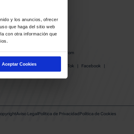
nido y los anuncios, ofrecer
uso que haga del sitio web
la con otra información que
ios.
baskonia@baskonia.com
Tel.
945 13 91 91
Aceptar Cookies
Instagram
|
X
|
TikTok
|
Facebook
|
Youtube
|
Linkedin
opyright
Aviso Legal
Política de Privacidad
Política de Cookies