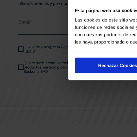
PLANTI
últimas noticias y promociones del club.
Esta página web usa cookie
Las cookies de este sitio web
Email
ENTRA
funciones de redes sociales 
con nuestros partners de red
les haya proporcionado o que
He leído y acepto la
Política de privacidad
del SASKI BASKONIA
ABONA
S.A.D
Quiero recibir comunicaciones electrónicas sobre las actividades,
Rechazar Cookies
productos, servicios, concursos, ofertas y/o promociones del SAS
Baskonia SAD
CALEND
CLUB
Patrocinadores